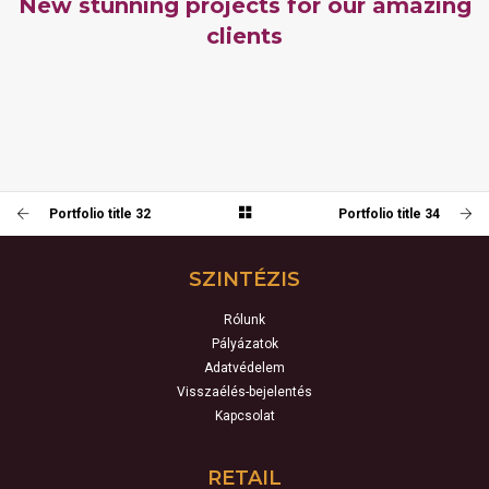
New stunning projects for our amazing
clients
PORTFOLIO TITLE 36
PORTFOLIO TITLE 35
WEB AND PHOTOGRAPHY
PORTFOLIO TITLE 34
BRANDING AND BROCHURE
WEB AND PHOTOGRAPHY
Portfolio title 32
Portfolio title 34
SZINTÉZIS
Rólunk
Pályázatok
Adatvédelem
Visszaélés-bejelentés
Kapcsolat
RETAIL