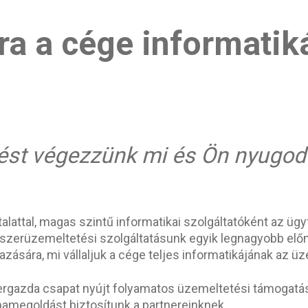
ra a cége informatiká
st végezzünk mi és Ön nyugodt
alattal, magas szintű informatikai szolgáltatóként az üg
dszerüzemeltetési szolgáltatásunk egyik legnagyobb előn
ására, mi vállaljuk a cége teljes informatikájának az ü
szergazda csapat nyújt folyamatos üzemeltetési támogat
mamegoldást biztosítunk a partnereinknek.