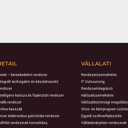
RETAIL
VÁLLALATI
iolet – kereskedelmi rendszer
Rendszerüzemeltetés
ntegrált áruforgalmi és készletvezető
IT Outsourcing
endszer
Rendszerintegráció
ntelligens kassza és főpénztári rendszer
Hálózatüzemeltetés
rafik rendszer
Hálózatbiztonsági megoldás
nline kasszák
Vírus- és kémprogram szűrés
ricer elektronikus polccímke rendszer
Egyedi szoftverfejlesztés
ülföldi rendszerek honosítása,
Vállalatirányítási rendszerek