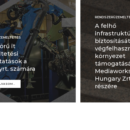
RENDSZERÜZEMELT
A felhő
infrastrukt
ZEMELTETÉS
biztosítását
örű it
végfelhaszn
tetési
környezet
tatások a
támogatásá
yrt. számára
Mediawork
Hungary Zrt
LVASOM...
részére