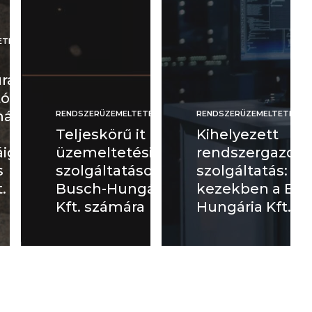
ETÉS
úra
ól a
álói
RENDSZERÜZEMELTETÉS
RENDSZERÜZEMELTETÉS
Teljeskörű it
Kihelyezett
ig a
üzemeltetési
rendszergazda
s
szolgáltatások a
szolgáltatás: bi
.
Busch-Hungária
kezekben a Bay
Kft. számára
Hungária Kft.-né