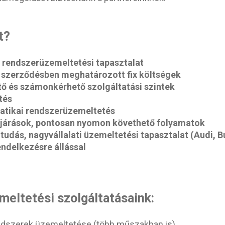
t?
i rendszerüzemeltetési tapasztalat
ő, szerződésben meghatározott fix költségek
ő és számonkérhető szolgáltatási szintek
tés
matikai rendszerüzemeltetés
eljárások, pontosan nyomon követhető folyamatok
udás, nagyvállalati üzemeltetési tapasztalat (Audi, 
endelkezésre állással
eltetési szolgáltatásaink:
endszerek üzemeltetése (több műszakban is)