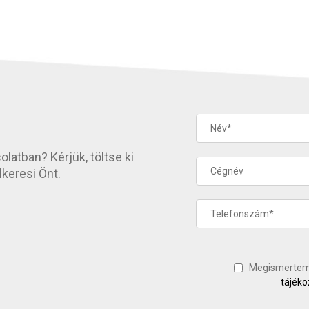
latban? Kérjük, töltse ki
keresi Önt.
Megismerte
tájéko