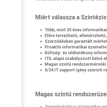
Miért válassza a Szintézis
Több, mint 35 éves informatika
Előre tervezhető, ellenőrizhet
Szerződésben garantált mérhet
Proaktív informatikai üzemelte
Költség- és időhatékony infor
ITIL alapú szabályozott belső 
Magas szintű rendszermérnöki t
0/24 IT support igény szerinti r
Magas szintű rendszerüzem
Termeléskritikus informatikai r