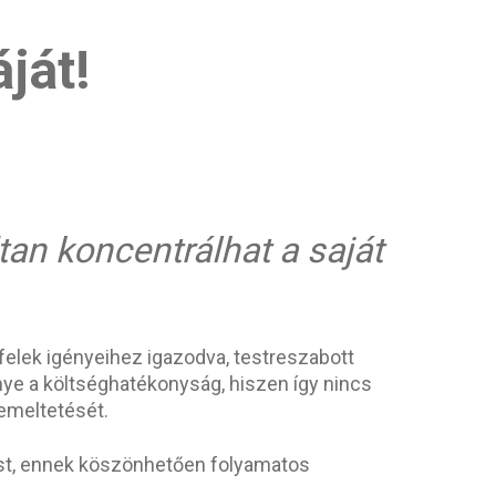
ját!
an koncentrálhat a saját
yfelek igényeihez igazodva, testreszabott
ye a költséghatékonyság, hiszen így nincs
zemeltetését.
ást, ennek köszönhetően folyamatos