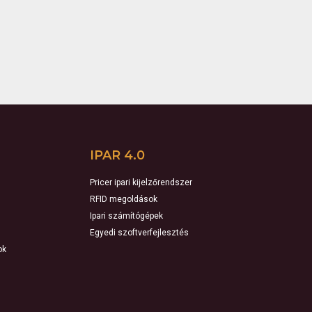
IPAR 4.0
Pricer ipari kijelzőrendszer
RFID megoldások
Ipari számítógépek
Egyedi szoftverfejlesztés
ok