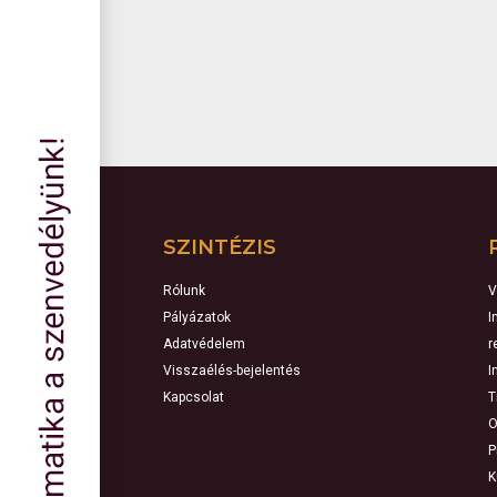
SZINTÉZIS
Rólunk
V
Pályázatok
I
Adatvédelem
r
Visszaélés-bejelentés
I
Kapcsolat
T
O
P
K