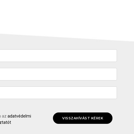
m az
adatvédelmi
ztatót