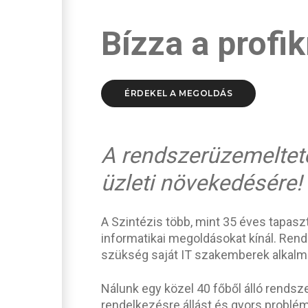
Bízza a profik
ÉRDEKEL A MEGOLDÁS
A rendszerüzemelteté
üzleti növekedésére!
A Szintézis több, mint 35 éves tapaszt
informatikai megoldásokat kínál. Ren
szükség saját IT szakemberek alkalmaz
Nálunk egy közel 40 főből álló rend
rendelkezésre állást és gyors problé