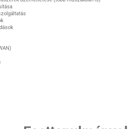
sítása
szolgáltatás
ok
dások
/WAN)
s