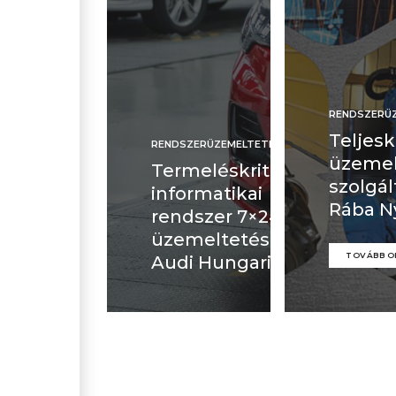
RENDSZERÜ
Teljesk
RENDSZERÜZEMELTETÉS
üzemel
Termeléskritikus
szolgál
informatikai
Rába N
rendszer 7×24-es
üzemeltetése az
TOVÁBB O
Audi Hungariánál