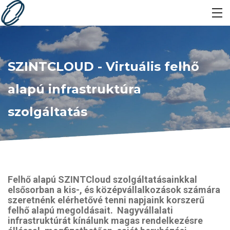
SZINTCLOUD - Virtuális felhő
alapú infrastruktúra
szolgáltatás
Felhő alapú SZINTCloud szolgáltatásainkkal
elsősorban a kis-, és középvállalkozások számára
szeretnénk elérhetővé tenni napjaink korszerű
felhő alapú megoldásait. Nagyvállalati
infrastruktúrát kínálunk magas rendelkezésre