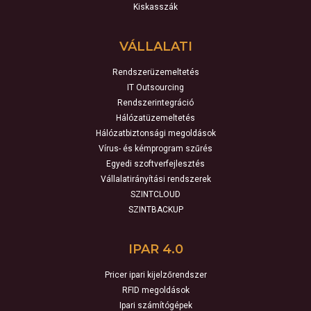
Kiskasszák
VÁLLALATI
Rendszerüzemeltetés
IT Outsourcing
Rendszerintegráció
Hálózatüzemeltetés
Hálózatbiztonsági megoldások
Vírus- és kémprogram szűrés
Egyedi szoftverfejlesztés
Vállalatirányítási rendszerek
SZINTCLOUD
SZINTBACKUP
IPAR 4.0
Pricer ipari kijelzőrendszer
RFID megoldások
Ipari számítógépek