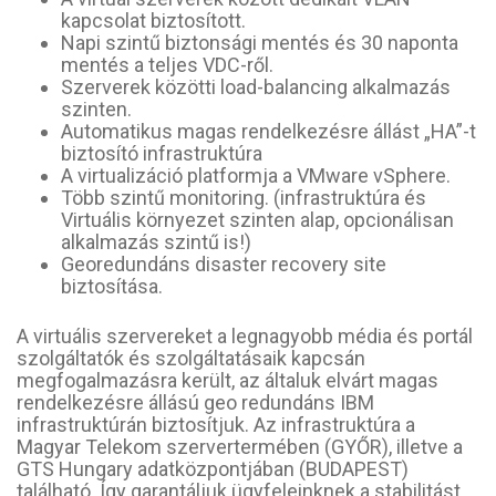
kapcsolat biztosított.
Napi szintű biztonsági mentés és 30 naponta
mentés a teljes VDC-ről.
Szerverek közötti load-balancing alkalmazás
szinten.
Automatikus magas rendelkezésre állást „HA”-t
biztosító infrastruktúra
A virtualizáció platformja a VMware vSphere.
Több szintű monitoring. (infrastruktúra és
Virtuális környezet szinten alap, opcionálisan
alkalmazás szintű is!)
Georedundáns disaster recovery site
biztosítása.
A virtuális szervereket a legnagyobb média és portál
szolgáltatók és szolgáltatásaik kapcsán
megfogalmazásra került, az általuk elvárt magas
rendelkezésre állású geo redundáns IBM
infrastruktúrán biztosítjuk. Az infrastruktúra a
Magyar Telekom szervertermében (GYŐR), illetve a
GTS Hungary adatközpontjában (BUDAPEST)
található. Így garantáljuk ügyfeleinknek a stabilitást,