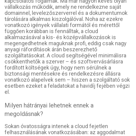
kapcsolatos fogalmak. Ma már nagyon kevés olyan
vállalkozás működik, amely ne rendelkezne saját
domainnel, levelezőszerverrel és a dokumentumok
tárolására alkalmas kiszolgálóval. Noha az ezekre
vonatkozó igények vállalati formától és mérettől
függően korábban is fennálltak, a cloud
alkalmazásával a kis- és középvállalkozások is
megengedhetnek maguknak profi, eddig csak nagy
anyagi ráfordítások árán beszerezhető
szolgáltatásokat. A cloud segítségével minimálisra
csökkenthetők a szerver – és szoftvervásárlásra
fordított költségek úgy, hogy nem sérülnek a
biztonsági mentésekre és rendelkezésre állásra
vonatkozó alapelvek sem – hiszen a szolgáltató sok
esetben ezeket a feladatokat a havidíj fejében végzi
el.
Milyen hátrányai lehetnek ennek a
megoldásnak?
Sokan óvatosságra intenek a cloud fejetlen
felhasználásának vonatkozásában: az aggodalmat