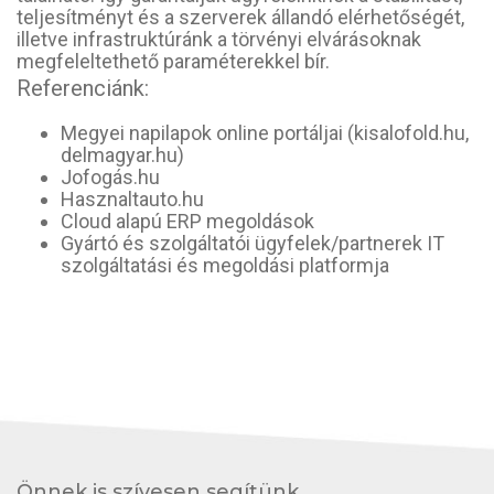
teljesítményt és a szerverek állandó elérhetőségét,
illetve infrastruktúránk a törvényi elvárásoknak
megfeleltethető paraméterekkel bír.
Referenciánk:
Megyei napilapok online portáljai (kisalofold.hu,
delmagyar.hu)
Jofogás.hu
Hasznaltauto.hu
Cloud alapú ERP megoldások
Gyártó és szolgáltatói ügyfelek/partnerek IT
szolgáltatási és megoldási platformja
Önnek is szívesen segítünk.