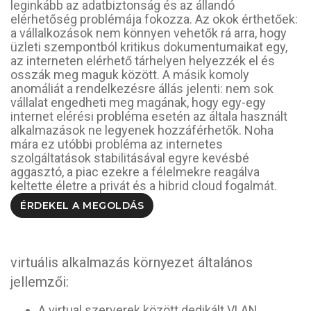
leginkább az adatbiztonság és az állandó
elérhetőség problémája fokozza. Az okok érthetőek:
a vállalkozások nem könnyen vehetők rá arra, hogy
üzleti szempontból kritikus dokumentumaikat egy,
az interneten elérhető tárhelyen helyezzék el és
osszák meg maguk között. A másik komoly
anomáliát a rendelkezésre állás jelenti: nem sok
vállalat engedheti meg magának, hogy egy-egy
internet elérési probléma esetén az általa használt
alkalmazások ne legyenek hozzáférhetők. Noha
mára ez utóbbi probléma az internetes
szolgáltatások stabilitásával egyre kevésbé
aggasztó, a piac ezekre a félelmekre reagálva
keltette életre a privát és a hibrid cloud fogalmát.
ÉRDEKEL A MEGOLDÁS
virtuális alkalmazás környezet általános
jellemzői:
A virtual szerverek között dedikált VLAN