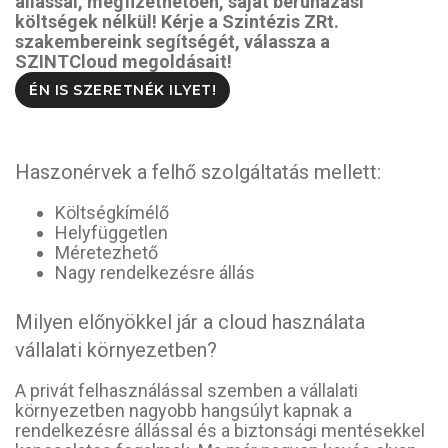
állással, megfizethetően, saját beruházási
költségek nélkül! Kérje a Szintézis ZRt.
szakembereink segítségét, válassza a
SZINTCloud megoldásait!
ÉN IS SZERETNÉK ILYET!
Haszonérvek a felhő szolgáltatás mellett:
Költségkímélő
Helyfüggetlen
Méretezhető
Nagy rendelkezésre állás
Milyen előnyökkel jár a cloud használata
vállalati környezetben?
A privát felhasználással szemben a vállalati
környezetben nagyobb hangsúlyt kapnak a
rendelkezésre állással és a biztonsági mentésekkel