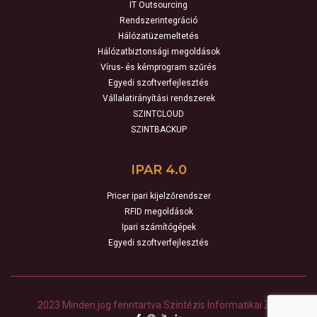
IT Outsourcing
Rendszerintegráció
Hálózatüzemeltetés
Hálózatbiztonsági megoldások
Vírus- és kémprogram szűrés
Egyedi szoftverfejlesztés
Vállalatirányítási rendszerek
SZINTCLOUD
SZINTBACKUP
IPAR 4.0
Pricer ipari kijelzőrendszer
RFID megoldások
Ipari számítógépek
Egyedi szoftverfejlesztés
2023 Minden jog fenntartva Szintézis Informatikai Zrt.