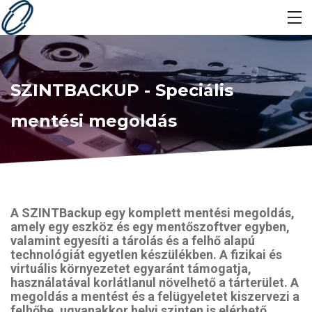
SZINTBACKUP - Speciális
mentési megoldás
A SZINTBackup egy komplett mentési megoldás,
amely egy eszköz és egy mentőszoftver egyben,
valamint egyesíti a tárolás és a felhő alapú
technológiát egyetlen készülékben. A fizikai és
virtuális környezetet egyaránt támogatja,
használatával korlátlanul növelhető a tárterület. A
megoldás a mentést és a felügyeletet kiszervezi a
felhőbe, ugyanakkor helyi szinten is elérhető