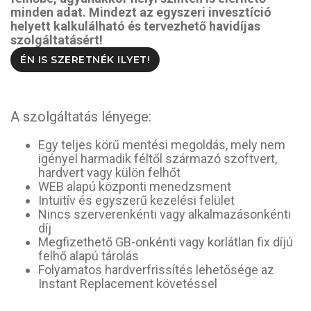
minden adat. Mindezt az egyszeri invesztíció
helyett kalkulálható és tervezhető havidíjas
szolgáltatásért!
ÉN IS SZERETNÉK ILYET!
A szolgáltatás lényege:
Egy teljes körű mentési megoldás, mely nem
igényel harmadik féltől származó szoftvert,
hardvert vagy külön felhőt
WEB alapú központi menedzsment
Intuitív és egyszerű kezelési felület
Nincs szerverenkénti vagy alkalmazásonkénti
díj
Megfizethető GB-onkénti vagy korlátlan fix díjú
felhő alapú tárolás
Folyamatos hardverfrissítés lehetősége az
Instant Replacement követéssel