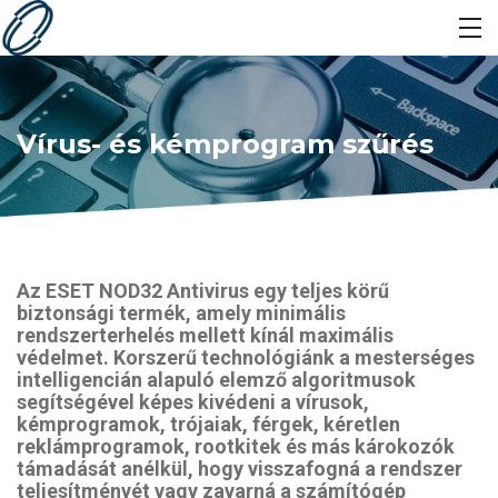
Vírus- és kémprogram szűrés
Az ESET NOD32 Antivirus egy teljes körű
biztonsági termék, amely minimális
rendszerterhelés mellett kínál maximális
védelmet. Korszerű technológiánk a mesterséges
intelligencián alapuló elemző algoritmusok
segítségével képes kivédeni a vírusok,
kémprogramok, trójaiak, férgek, kéretlen
reklámprogramok, rootkitek és más károkozók
támadását anélkül, hogy visszafogná a rendszer
teljesítményét vagy zavarná a számítógép