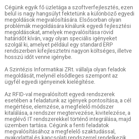
Cégünk egyik fő üzletága a szoftverfejlesztés, ezen
belül is nagy hangsúlyt fektetünk a különböző egyedi
megoldások megvalósítására. Elsősorban olyan
problémák megoldására kínálunk egyedi fejlesztési
megoldásokat, amelyek megvalósítása rövid
határidőt kíván, vagy olyan speciális igényeket
szolgál ki, amelyet például egy standard ERP
rendszerben kifejlesztetni nagyon költséges, illetve
hosszú időt venne igénybe.
A Szintézis Informatikai ZRt. vállalja olyan feladok
megoldását, melynél elsődleges szempont az
ügyfél egyedi igényeinek kielégítése.
Az RFID-val megvalósított egyedi rendszerek
esetében a feladatunk az igények pontosítása, a cél
megértése, elemzése, a megfelelő módszer
kitalálása, a rendszer megtervezése, kivitelezése, a
meglévő IT rendszerekkel történő integrálása, majd
üzemben tartása. Cégünk a fenti feladatok
megvalósításához a megfelelő szaktudással,
gyakorlattal és kapcsolati rendszerrel rendelkezik.