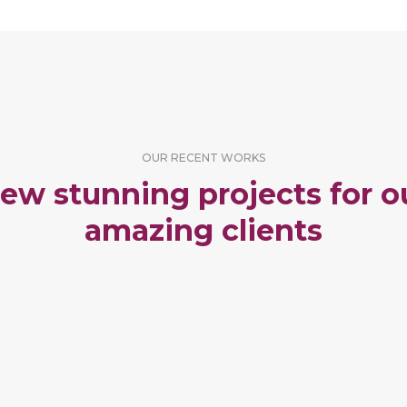
OUR RECENT WORKS
ew stunning projects for o
amazing clients
RTFOLIO TITLE 30
PORTFOLIO TITLE
WEB AND PHOTOGRAPHY
BRANDING AND IDENTITY