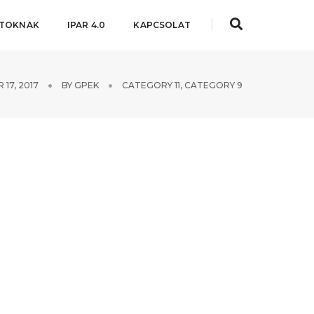
ATOKNAK
IPAR 4.0
KAPCSOLAT
17, 2017
BY
GPEK
CATEGORY 11
,
CATEGORY 9