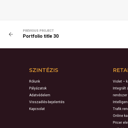
PREVIOUS PROJECT
Portfolio title 30
SZINTÉZIS
RETA
Rólunk
Violet – 
Pályázatok
Integrált
Adatvédelem
rendszer
Visszaélés-bejelentés
Intellige
Kapcsolat
Trafik re
Online k
Pricer el