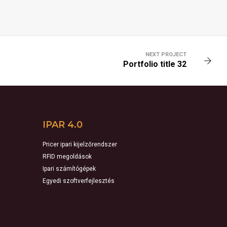
NEXT PROJECT
Portfolio title 32
IPAR 4.0
Pricer ipari kijelzőrendszer
RFID megoldások
Ipari számítógépek
Egyedi szoftverfejlesztés