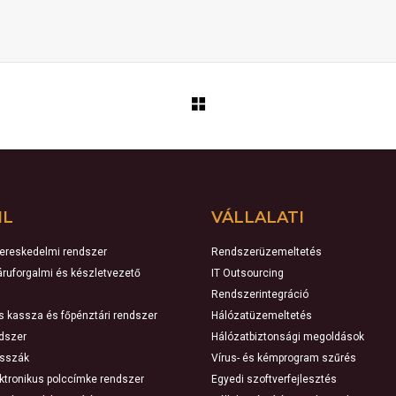
IL
VÁLLALATI
kereskedelmi rendszer
Rendszerüzemeltetés
 áruforgalmi és készletvezető
IT Outsourcing
Rendszerintegráció
ns kassza és főpénztári rendszer
Hálózatüzemeltetés
ndszer
Hálózatbiztonsági megoldások
asszák
Vírus- és kémprogram szűrés
ektronikus polccímke rendszer
Egyedi szoftverfejlesztés