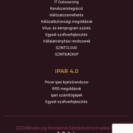
IT Outsourcing
Rendszerintegráció
Hálózatüzemeltetés
Hálózatbiztonsági megoldások
Vírus- és kémprogram szűrés
Egyedi szoftverfejlesztés
Vállalatirányítási rendszerek
SZINTCLOUD
SZINTBACKUP
IPAR 4.0
Pricer ipari kijelzőrendszer
RFID megoldások
Ipari számítógépek
Egyedi szoftverfejlesztés
2023 Minden jog fenntartva Szintézis Informatikai Zrt.