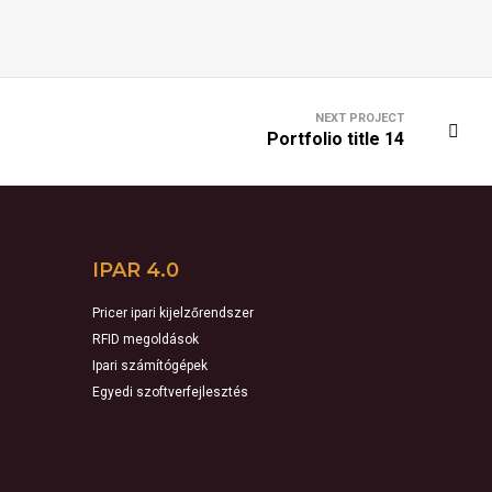
NEXT PROJECT
Portfolio title 14
IPAR 4.0
Pricer ipari kijelzőrendszer
RFID megoldások
Ipari számítógépek
Egyedi szoftverfejlesztés