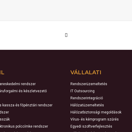
IL
VÁLLALATI
kereskedelmi rendszer
Rendszerüzemeltetés
 áruforgalmi és készletvezető
IT Outsourcing
Rendszerintegráció
ns kassza és főpénztári rendszer
Hálózatüzemeltetés
ndszer
Hálózatbiztonsági megoldások
asszák
Vírus- és kémprogram szűrés
ektronikus polccímke rendszer
Egyedi szoftverfejlesztés