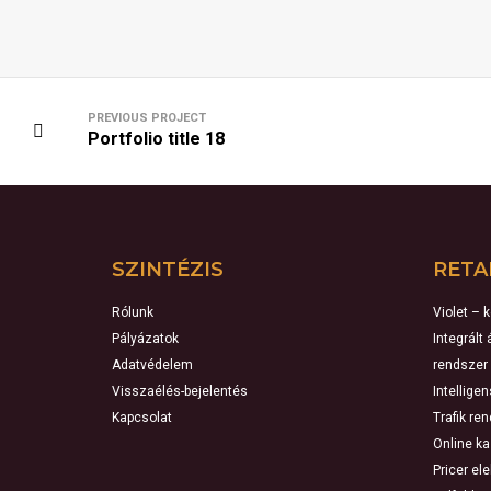
PREVIOUS PROJECT
Portfolio title 18
SZINTÉZIS
RETA
Rólunk
Violet – 
Pályázatok
Integrált
Adatvédelem
rendszer
Visszaélés-bejelentés
Intellige
Kapcsolat
Trafik re
Online k
Pricer el