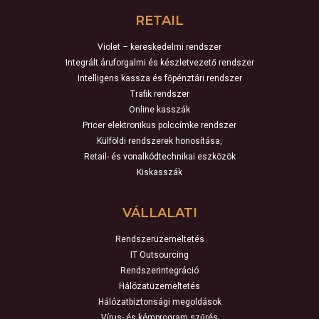
RETAIL
Violet – kereskedelmi rendszer
Integrált áruforgalmi és készletvezető rendszer
Intelligens kassza és főpénztári rendszer
Trafik rendszer
Online kasszák
Pricer elektronikus polccímke rendszer
Külföldi rendszerek honosítása,
Retail- és vonalkódtechnikai eszközök
Kiskasszák
VÁLLALATI
Rendszerüzemeltetés
IT Outsourcing
Rendszerintegráció
Hálózatüzemeltetés
Hálózatbiztonsági megoldások
Vírus- és kémprogram szűrés