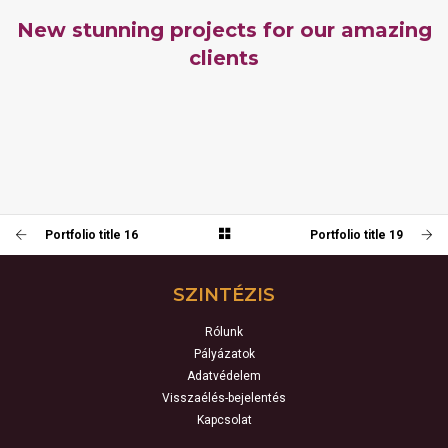
New stunning projects for our amazing
clients
PORTFOLIO TITLE 19
PORTFOLIO TITLE 16
PORTFOLIO MULTIPLE CAROUSEL
PORTFOLIO TITLE 17
PORTFOLIO MULTIPLE CAROUSEL
PORTFOLIO TITLE 20
PORTFOLIO MULTIPLE CAROUSEL
PORTFOLIO MULTIPLE CAROUSEL
Portfolio title 16
Portfolio title 19
SZINTÉZIS
Rólunk
Pályázatok
Adatvédelem
Visszaélés-bejelentés
Kapcsolat