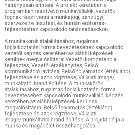
hátrányosan érinteni. A projekt keretében a
programban résztvevő munkavállalók, vezetők
fognak részt venni a munkajogi, pénzügyi,
szervezetfejlesztési, és humán erőforrás-
fejlesztéshez kapcsolódó tanácsadásokon.
A munkakörök átalakításához, rugalmas
foglalkoztatási forma bevezetéséhez kapcsolódó
vezetői képzés keretében az alábbi képzések
kerülnek megvalósításra: Vezetői kompetencia
fejlesztés, Vezetői érzékenyítés, Belső
kommunikáció javítása, Belső folyamatok (értéklánc)
fejlesztése és azok rögzítése, Vállalati image/
munkáltatói brand építése. A munkakörök
átalakításához, rugalmas foglalkoztatási forma
bevezetéséhez kapcsolódó munkavállalói képzés
keretében az alábbi képzések kerülnek
megvalósításra: Belső folyamatok (értéklánc)
fejlesztése és azok rögzítése, Vállalati
image/munkáltatói brand építése. A projekt célja a
munka és magánélet összehangolása.