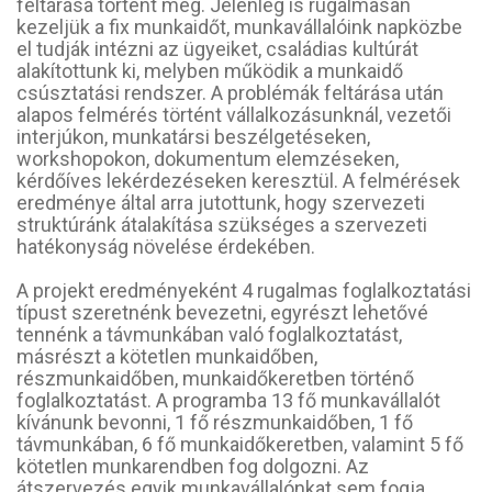
feltárása történt meg. Jelenleg is rugalmasan
kezeljük a fix munkaidőt, munkavállalóink napközbe
el tudják intézni az ügyeiket, családias kultúrát
alakítottunk ki, melyben működik a munkaidő
csúsztatási rendszer. A problémák feltárása után
alapos felmérés történt vállalkozásunknál, vezetői
interjúkon, munkatársi beszélgetéseken,
workshopokon, dokumentum elemzéseken,
kérdőíves lekérdezéseken keresztül. A felmérések
eredménye által arra jutottunk, hogy szervezeti
struktúránk átalakítása szükséges a szervezeti
hatékonyság növelése érdekében.
A projekt eredményeként 4 rugalmas foglalkoztatási
típust szeretnénk bevezetni, egyrészt lehetővé
tennénk a távmunkában való foglalkoztatást,
másrészt a kötetlen munkaidőben,
részmunkaidőben, munkaidőkeretben történő
foglalkoztatást. A programba 13 fő munkavállalót
kívánunk bevonni, 1 fő részmunkaidőben, 1 fő
távmunkában, 6 fő munkaidőkeretben, valamint 5 fő
kötetlen munkarendben fog dolgozni. Az
átszervezés egyik munkavállalónkat sem fogja