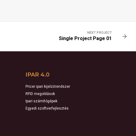
NEXT PROJECT
Single Project Page 01
IPAR 4.0
Pricer ipari kijelzőrendszer
RFID megoldások
Ipari számítógépek
Egyedi szoftverfejlesztés