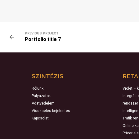
PREVIOUS PROJECT
Portfolio title 7
SZINTÉZIS
RETA
Rólunk
Violet – 
Pályázatok
Integrált
Adatvédelem
rendszer
Visszaélés-bejelentés
Intellige
Kapcsolat
Trafik re
Online k
Pricer el