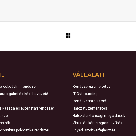
IL
VÁLLALATI
kereskedelmi rendszer
Rendszerüzemeltetés
 áruforgalmi és készletvezető
IT Outsourcing
Rendszerintegráció
ns kassza és főpénztári rendszer
Hálózatüzemeltetés
ndszer
Hálózatbiztonsági megoldások
asszák
Vírus- és kémprogram szűrés
ektronikus polccímke rendszer
Egyedi szoftverfejlesztés