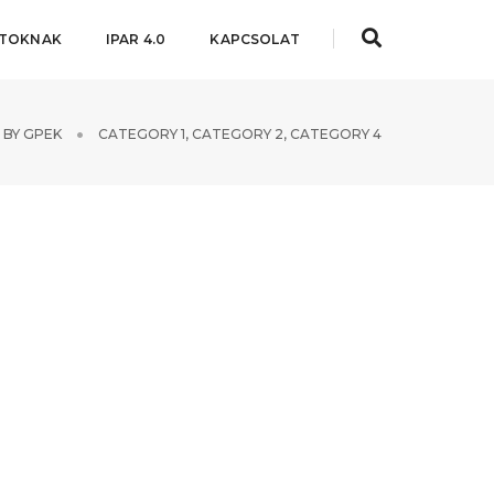
ATOKNAK
IPAR 4.0
KAPCSOLAT
BY
GPEK
CATEGORY 1
,
CATEGORY 2
,
CATEGORY 4