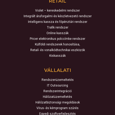
RETAIL
Violet – kereskedelmi rendszer
Integrált áruforgalmi és készletvezető rendszer
Intelligens kassza és főpénztári rendszer
Trafik rendszer
Online kasszák
Pricer elektronikus polccímke rendszer
Külföldi rendszerek honosítása,
Retail- és vonalkódtechnikai eszközök
Kiskasszák
VÁLLALATI
Rendszerüzemeltetés
IT Outsourcing
Rendszerintegráció
Hálózatüzemeltetés
Hálózatbiztonsági megoldások
Vírus- és kémprogram szűrés
Egyedi szoftverfejlesztés