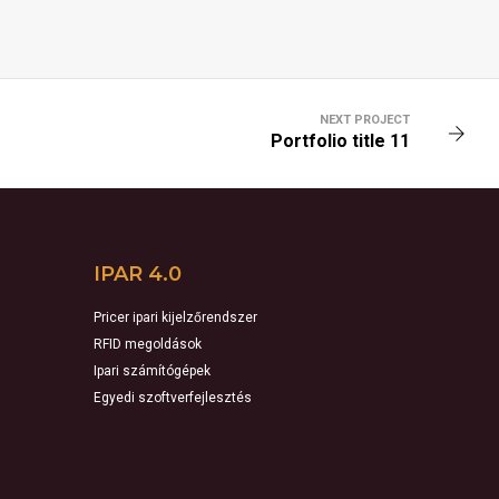
NEXT PROJECT
Portfolio title 11
IPAR 4.0
Pricer ipari kijelzőrendszer
RFID megoldások
Ipari számítógépek
Egyedi szoftverfejlesztés