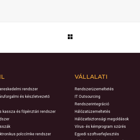
IL
VÁLLALATI
kereskedelmi rendszer
Rendszerüzemeltetés
 áruforgalmi és készletvezető
IT Outsourcing
Rendszerintegráció
ns kassza és főpénztári rendszer
Hálózatüzemeltetés
ndszer
Hálózatbiztonsági megoldások
asszák
Vírus- és kémprogram szűrés
ektronikus polccímke rendszer
Egyedi szoftverfejlesztés