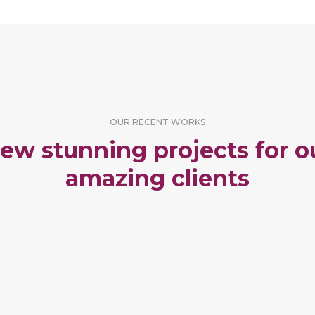
OUR RECENT WORKS
ew stunning projects for o
amazing clients
RTFOLIO TITLE 15
PORTFOLIO TITLE
BRANDING AND IDENTITY
BRANDING AND BROCHURE