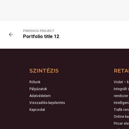
PREVIOUS PROJECT
Portfolio title 12
SZINTÉZIS
RETA
Rólunk
Violet – 
Pályázatok
Integrált
Adatvédelem
rendszer
Visszaélés-bejelentés
Intellige
Kapcsolat
Trafik re
Online k
Pricer el