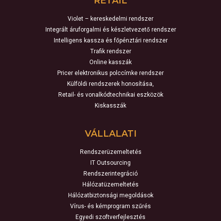
RETAIL
Violet – kereskedelmi rendszer
Integrált áruforgalmi és készletvezető rendszer
Intelligens kassza és főpénztári rendszer
Trafik rendszer
Online kasszák
Pricer elektronikus polccímke rendszer
Külföldi rendszerek honosítása,
Retail- és vonalkódtechnikai eszközök
Kiskasszák
VÁLLALATI
Rendszerüzemeltetés
IT Outsourcing
Rendszerintegráció
Hálózatüzemeltetés
Hálózatbiztonsági megoldások
Vírus- és kémprogram szűrés
Egyedi szoftverfejlesztés