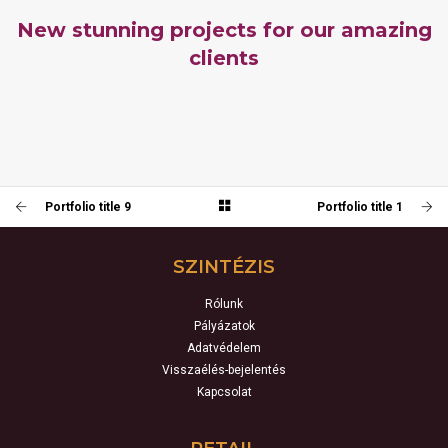
New stunning projects for our amazing
clients
PORTFOLIO TITLE 9
PORTFOLIO TITLE 11
BRANDING AND BROCHURE
BRANDING AND IDENTITY
Portfolio title 9
Portfolio title 1
SZINTÉZIS
Rólunk
Pályázatok
Adatvédelem
Visszaélés-bejelentés
Kapcsolat