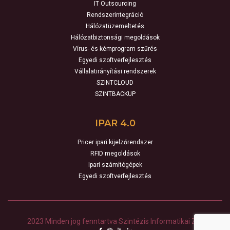
IT Outsourcing
Rendszerintegráció
Hálózatüzemeltetés
Hálózatbiztonsági megoldások
Vírus- és kémprogram szűrés
Egyedi szoftverfejlesztés
Vállalatirányítási rendszerek
SZINTCLOUD
SZINTBACKUP
IPAR 4.0
Pricer ipari kijelzőrendszer
RFID megoldások
Ipari számítógépek
Egyedi szoftverfejlesztés
2023 Minden jog fenntartva Szintézis Informatikai Zrt.