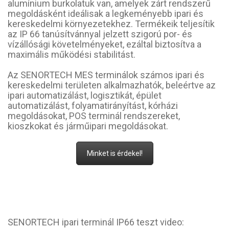
alumínium burkolatuk van, amelyek zárt rendszerű
megoldásként ideálisak a legkeményebb ipari és
kereskedelmi környezetekhez. Termékeik teljesítik
az IP 66 tanúsítvánnyal jelzett szigorú por- és
vízállósági követelményeket, ezáltal biztosítva a
maximális működési stabilitást.
Az SENORTECH MES terminálok számos ipari és
kereskedelmi területen alkalmazhatók, beleértve az
ipari automatizálást, logisztikát, épület
automatizálást, folyamatirányítást, kórházi
megoldásokat, POS terminál rendszereket,
kioszkokat és járműipari megoldásokat.
Minket is érdekel!
SENORTECH ipari terminál IP66 teszt video: