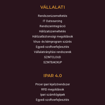
VÁLLALATI
Rendszerüzemeltetés
IT Outsourcing
Rendszerintegráció
Hálózatüzemeltetés
Hálózatbiztonsági megoldások
Vírus- és kémprogram szűrés
Egyedi szoftverfejlesztés
Vállalatirányítási rendszerek
SZINTCLOUD
SZINTBACKUP
IPAR 4.0
Pricer ipari kijelzőrendszer
RFID megoldások
Ipari számítógépek
Egyedi szoftverfejlesztés