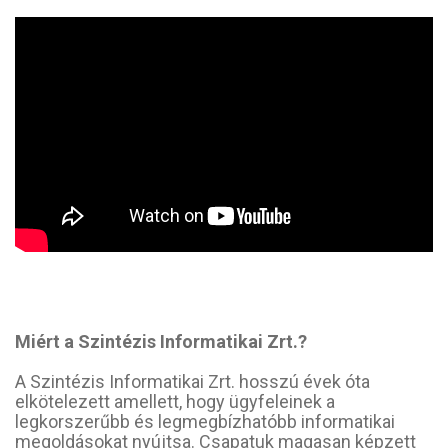
Miért a Szintézis Informatikai Zrt.?
A Szintézis Informatikai Zrt. hosszú évek óta
elkötelezett amellett, hogy ügyfeleinek a
legkorszerűbb és legmegbízhatóbb informatikai
megoldásokat nyújtsa. Csapatuk magasan képzett