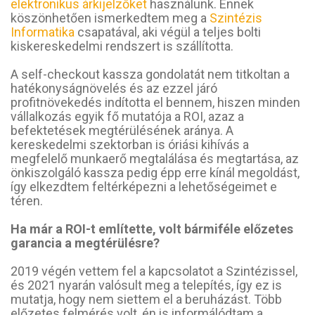
elektronikus árkijelzőket
használunk. Ennek
köszönhetően ismerkedtem meg a
Szintézis
Informatika
csapatával, aki végül a teljes bolti
kiskereskedelmi rendszert is szállította.
A self-checkout kassza gondolatát nem titkoltan a
hatékonyságnövelés és az ezzel járó
profitnövekedés indította el bennem, hiszen minden
vállalkozás egyik fő mutatója a ROI, azaz a
befektetések megtérülésének aránya. A
kereskedelmi szektorban is óriási kihívás a
megfelelő munkaerő megtalálása és megtartása, az
önkiszolgáló kassza pedig épp erre kínál megoldást,
így elkezdtem feltérképezni a lehetőségeimet e
téren.
Ha már a ROI-t említette, volt bármiféle előzetes
garancia a megtérülésre?
2019 végén vettem fel a kapcsolatot a Szintézissel,
és 2021 nyarán valósult meg a telepítés, így ez is
mutatja, hogy nem siettem el a beruházást. Több
előzetes felmérés volt, én is informálódtam a