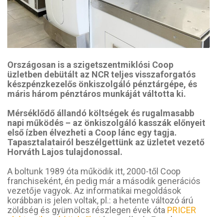
Országosan is a szigetszentmiklósi Coop
üzletben debütált az NCR teljes visszaforgatós
készpénzkezelős önkiszolgáló pénztárgépe, és
máris három pénztáros munkáját váltotta ki.
Mérséklődő állandó költségek és rugalmasabb
napi működés – az önkiszolgáló kasszák előnyeit
első ízben élvezheti a Coop lánc egy tagja.
Tapasztalatairól beszélgettünk az üzletet vezető
Horváth Lajos tulajdonossal.
A boltunk 1989 óta működik itt, 2000-től Coop
franchiseként, én pedig már a második generációs
vezetője vagyok. Az informatikai megoldások
korábban is jelen voltak, pl.: a hetente változó árú
zöldség és gyümölcs részlegen évek óta
PRICER