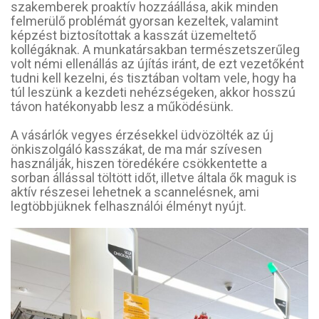
szakemberek proaktív hozzáállása, akik minden
felmerülő problémát gyorsan kezeltek, valamint
képzést biztosítottak a kasszát üzemeltető
kollégáknak. A munkatársakban természetszerűleg
volt némi ellenállás az újítás iránt, de ezt vezetőként
tudni kell kezelni, és tisztában voltam vele, hogy ha
túl leszünk a kezdeti nehézségeken, akkor hosszú
távon hatékonyabb lesz a működésünk.
A vásárlók vegyes érzésekkel üdvözölték az új
önkiszolgáló kasszákat, de ma már szívesen
használják, hiszen töredékére csökkentette a
sorban állással töltött időt, illetve általa ők maguk is
aktív részesei lehetnek a scannelésnek, ami
legtöbbjüknek felhasználói élményt nyújt.