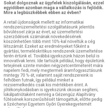
Sokat dolgoznak az ügyfelek kiszolgálásán, ezzel
egyidőben azonban maga a vállalkozás is fejlődik.
Mire a legbüszkébbek ebben az évben?
A retail újdonságok mellett az informatikai
rendszerüzemeltetési szolgáltatásunk jelentős
bővüléssel zárja az évet, az üzemeltetési
szerződések számának növekedésének
köszönhetően több mint 10%-kal növeltük a cég
létszámát. Ezeket az eredményeket főként a
gyártási, termeléskritikus rendszerek üzemeltetése
terén értünk el. Továbbá igyekszünk házon belül is
innovatívak lenni. Ide tartozik például, hogy épületünk
tetejének szinte minden négyzetcentiméterét mára
napelem fedi, mely megtermeli áramfogyasztásunk
mintegy 70 %-át, valamint saját rendszereink is
felhőben futnak, így például minket a
rezsiemelkedés csak kis mértékben érint. A
jótékonykodásban is igyekszünk okosan segíteni,
lokálpatriótaként nemrég a Gézengúz Alapítvány
fűtésének korszerűsítését támogattuk, előtte pedig
a Széchenyi Egyetem Győri Gyerekegyetemét