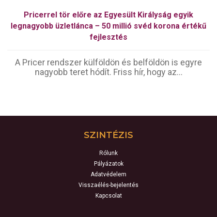
Pricerrel tör előre az Egyesült Királyság egyik
legnagyobb üzletlánca – 50 millió svéd korona értékű
fejlesztés
A Pricer rendszer külföldön és belföldön is egyre
nagyobb teret hódít. Friss hír, hogy az...
SZINTÉZIS
Rólunk
Pályázatok
Adatvédelem
Visszaélés-bejelentés
Kapcsolat