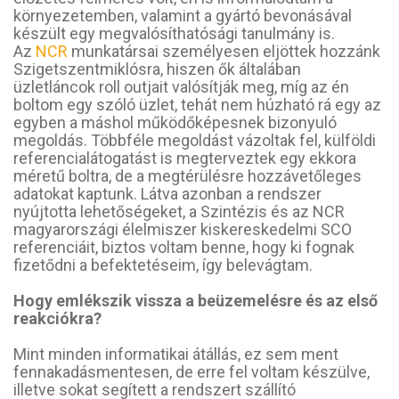
környezetemben, valamint a gyártó bevonásával
készült egy megvalósíthatósági tanulmány is.
Az
NCR
munkatársai személyesen eljöttek hozzánk
Szigetszentmiklósra, hiszen ők általában
üzletláncok roll outjait valósítják meg, míg az én
boltom egy szóló üzlet, tehát nem húzható rá egy az
egyben a máshol működőképesnek bizonyuló
megoldás. Többféle megoldást vázoltak fel, külföldi
referencialátogatást is megterveztek egy ekkora
méretű boltra, de a megtérülésre hozzávetőleges
adatokat kaptunk. Látva azonban a rendszer
nyújtotta lehetőségeket, a Szintézis és az NCR
magyarországi élelmiszer kiskereskedelmi SCO
referenciáit, biztos voltam benne, hogy ki fognak
fizetődni a befektetéseim, így belevágtam.
Hogy emlékszik vissza a beüzemelésre és az első
reakciókra?
Mint minden informatikai átállás, ez sem ment
fennakadásmentesen, de erre fel voltam készülve,
illetve sokat segített a rendszert szállító