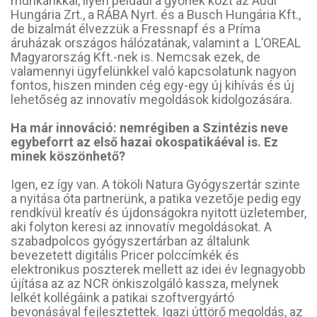
munkánkkal, ilyen például a győriek közt az Audi
Hungária Zrt., a RÁBA Nyrt. és a Busch Hungária Kft.,
de bizalmát élvezzük a Fressnapf és a Príma
áruházak országos hálózatának, valamint a L’OREAL
Magyarország Kft.-nek is. Nemcsak ezek, de
valamennyi ügyfelünkkel való kapcsolatunk nagyon
fontos, hiszen minden cég egy-egy új kihívás és új
lehetőség az innovatív megoldások kidolgozására.
Ha már innováció: nemrégiben a Szintézis neve
egybeforrt az első hazai okospatikáéval is. Ez
minek köszönhető?
Igen, ez így van. A tököli Natura Gyógyszertár szinte
a nyitása óta partnerünk, a patika vezetője pedig egy
rendkívül kreatív és újdonságokra nyitott üzletember,
aki folyton keresi az innovatív megoldásokat. A
szabadpolcos gyógyszertárban az általunk
bevezetett digitális Pricer polccímkék és
elektronikus poszterek mellett az idei év legnagyobb
újítása az az NCR önkiszolgáló kassza, melynek
lelkét kollégáink a patikai szoftvergyártó
bevonásával fejlesztettek. Igazi úttörő megoldás, az