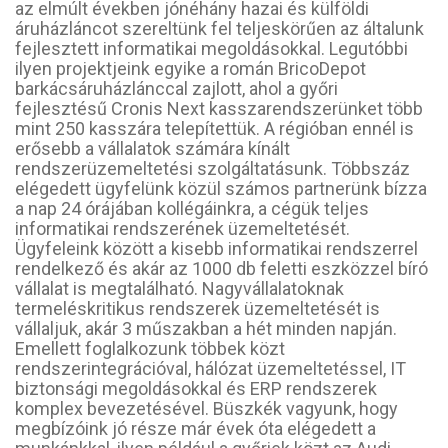
az elmúlt években jónéhány hazai és külföldi
áruházláncot szereltünk fel teljeskörűen az általunk
fejlesztett informatikai megoldásokkal. Legutóbbi
ilyen projektjeink egyike a román BricoDepot
barkácsáruházlánccal zajlott, ahol a győri
fejlesztésű Cronis Next kasszarendszerünket több
mint 250 kasszára telepítettük. A régióban ennél is
erősebb a vállalatok számára kínált
rendszerüzemeltetési szolgáltatásunk. Többszáz
elégedett ügyfelünk közül számos partnerünk bízza
a nap 24 órájában kollégáinkra, a cégük teljes
informatikai rendszerének üzemeltetését.
Ügyfeleink között a kisebb informatikai rendszerrel
rendelkező és akár az 1000 db feletti eszközzel bíró
vállalat is megtalálható. Nagyvállalatoknak
termeléskritikus rendszerek üzemeltetését is
vállaljuk, akár 3 műszakban a hét minden napján.
Emellett foglalkozunk többek közt
rendszerintegrációval, hálózat üzemeltetéssel, IT
biztonsági megoldásokkal és ERP rendszerek
komplex bevezetésével. Büszkék vagyunk, hogy
megbízóink jó része már évek óta elégedett a