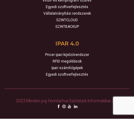
Vírus- és kémprogram szűrés
Egyedi szoftverfejlesztés
Vállalatirányítási rendszerek
SZINTCLOUD
SZINTBACKUP
IPAR 4.0
Pricer ipari kijelzőrendszer
RFID megoldások
Ipari számítógépek
Egyedi szoftverfejlesztés
2023 Minden jog fenntartva Szintézis Informatikai Zrt.