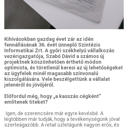
Kihívásokban gazdag évet zár az idén
fennállásának 36. évét ünneplő Szintézis
Informatikai Zrt. A győri székhelyű vállalkozás
vezérigazgatója, Szabó Dávid a számos új
projektnek köszönhetően érthető módon
optimista, és töretlenül keresi az új lehetőségeket
az ügyfelek minél magasabb színvonalú
kiszolgálására. Vele beszélgettünk a vállalat
jelenéről és jövőjéről.
Előfordul még, hogy „a kasszás cégként”
említenek titeket?
Igen, de szerencsére már egyre kevésbé. A
legtöbben már tudják, hogy a tevékenységünk jóval
szerteágazóbb. A retail üzletágunk nagyon erős, és