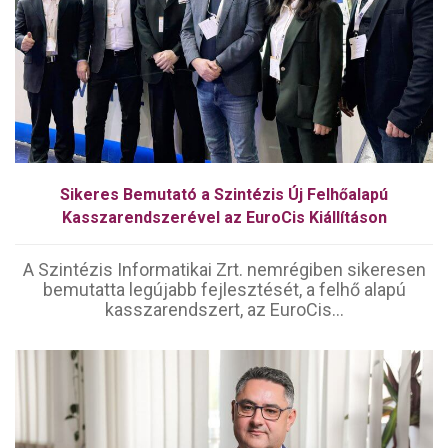
Sikeres Bemutató a Szintézis Új Felhőalapú
Kasszarendszerével az EuroCis Kiállításon
A Szintézis Informatikai Zrt. nemrégiben sikeresen
bemutatta legújabb fejlesztését, a felhő alapú
kasszarendszert, az EuroCis...