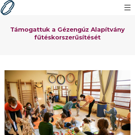
Támogattuk a Gézengúz Alapítvány
fűtéskorszerűsítését