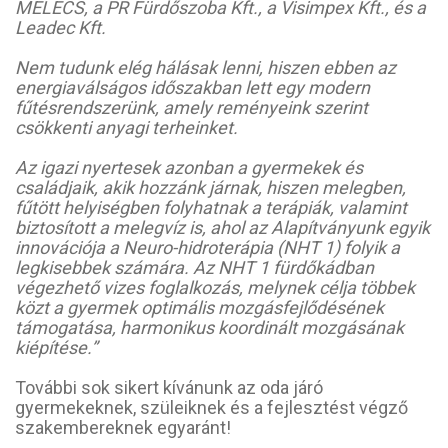
MELECS, a PR Fürdőszoba Kft., a Visimpex Kft., és a
Leadec Kft.
Nem tudunk elég hálásak lenni, hiszen ebben az
energiaválságos időszakban lett egy modern
fűtésrendszerünk, amely reményeink szerint
csökkenti anyagi terheinket.
Az igazi nyertesek azonban a gyermekek és
családjaik, akik hozzánk járnak, hiszen melegben,
fűtött helyiségben folyhatnak a terápiák, valamint
biztosított a melegvíz is, ahol az Alapítványunk egyik
innovációja a Neuro-hidroterápia (NHT 1) folyik a
legkisebbek számára. Az NHT 1 fürdőkádban
végezhető vizes foglalkozás, melynek célja többek
közt a gyermek optimális mozgásfejlődésének
támogatása, harmonikus koordinált mozgásának
kiépítése.”
További sok sikert kívánunk az oda járó
gyermekeknek, szüleiknek és a fejlesztést végző
szakembereknek egyaránt!