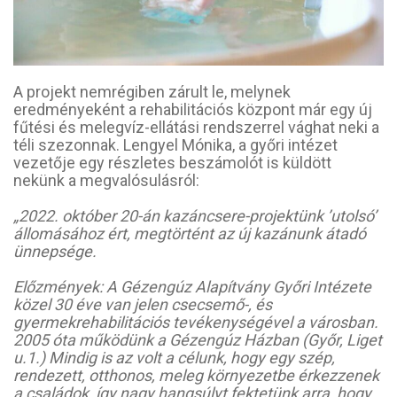
A projekt nemrégiben zárult le, melynek
eredményeként a rehabilitációs központ már egy új
fűtési és melegvíz-ellátási rendszerrel vághat neki a
téli szezonnak. Lengyel Mónika, a győri intézet
vezetője egy részletes beszámolót is küldött
nekünk a megvalósulásról:
„2022. október 20-án kazáncsere-projektünk ’utolsó’
állomásához ért, megtörtént az új kazánunk átadó
ünnepsége.
Előzmények: A Gézengúz Alapítvány Győri Intézete
közel 30 éve van jelen csecsemő-, és
gyermekrehabilitációs tevékenységével a városban.
2005 óta működünk a Gézengúz Házban (Győr, Liget
u.1.) Mindig is az volt a célunk, hogy egy szép,
rendezett, otthonos, meleg környezetbe érkezzenek
a családok, így nagy hangsúlyt fektetünk arra, hogy