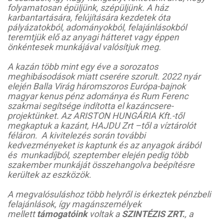
folyamatosan épüljünk, szépüljünk. A ház
karbantartására, felújítására kezdetek óta
pályázatokból, adományokból, felajánlásokból
teremtjük elő az anyagi hátteret vagy éppen
önkéntesek munkájával valósítjuk meg.
A kazán több mint egy éve a sorozatos
meghibásodások miatt cserére szorult. 2022 nyár
elején Balla Virág háromszoros Európa-bajnok
magyar kenus pénz adománya és Rum Ferenc
szakmai segítsége indította el kazáncsere-
projektünket. Az ARISTON HUNGÁRIA Kft.-től
megkaptuk a kazánt, HAJDU Zrt –től a víztárolót
féláron. A kivitelezés során további
kedvezményeket is kaptunk és az anyagok árából
és munkadíjból, szeptember elején pedig több
szakember munkáját összehangolva beépítésre
kerültek az eszközök.
A megvalósuláshoz több helyről is érkeztek pénzbeli
felajánlások, így magánszemélyek
mellett
támogatóink
voltak a
SZINTÉZIS ZRT.
, a