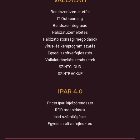
VÁLLALATI
Rendszerüzemeltetés
IT Outsourcing
Rendszerintegráció
Hálózatüzemeltetés
Hálózatbiztonsági megoldások
Vírus- és kémprogram szűrés
Egyedi szoftverfejlesztés
Vállalatirányítási rendszerek
SZINTCLOUD
SZINTBACKUP
IPAR 4.0
Pricer ipari kijelzőrendszer
RFID megoldások
Ipari számítógépek
Egyedi szoftverfejlesztés