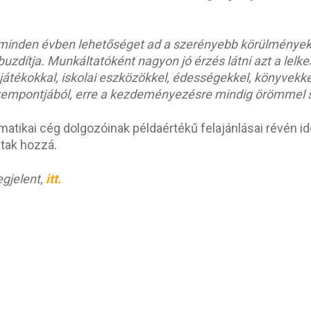
y minden évben lehetőséget ad a szerényebb körülmények
 buzdítja. Munkáltatóként nagyon jó érzés látni azt a le
átékokkal, iskolai eszközökkel, édességekkel, könyvekke
zempontjából, erre a kezdeményezésre mindig örömmel s
matikai cég dolgozóinak példaértékű felajánlásai révén 
tak hozzá.
egjelent,
itt.