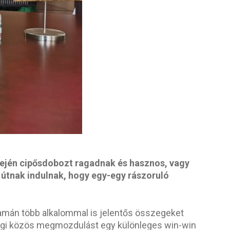
jén cipősdobozt ragadnak és hasznos, vagy
útnak indulnak, hogy egy-egy rászoruló
lyamán több alkalommal is jelentős összegeket
i végi közös megmozdulást egy különleges win-win