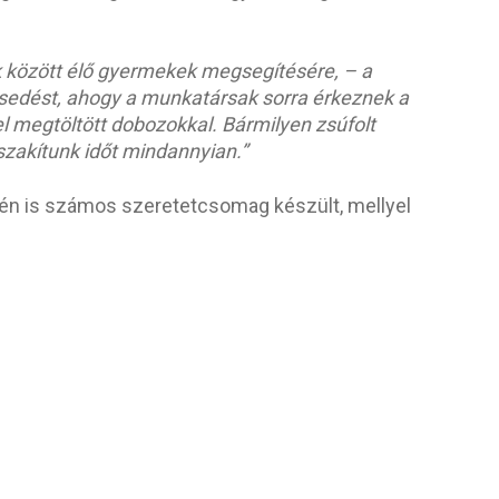
 között élő gyermekek megsegítésére, – a
lkesedést, ahogy a munkatársak sorra érkeznek a
l megtöltött dobozokkal. Bármilyen zsúfolt
zakítunk időt mindannyian.”
idén is számos szeretetcsomag készült, mellyel