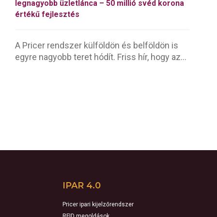
legnagyobb üzletlánca – 50 millió svéd korona
értékű fejlesztés
A Pricer rendszer külföldön és belföldön is
egyre nagyobb teret hódít. Friss hír, hogy az...
IPAR 4.0
Pricer ipari kijelzőrendszer
RFID megoldások