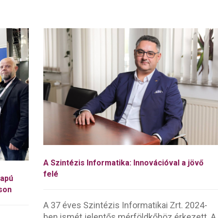
A Szintézis Informatika: Innovációval a jövő
felé
lapú
áson
A 37 éves Szintézis Informatikai Zrt. 2024-
ben ismét jelentős mérföldkőhöz érkezett. A