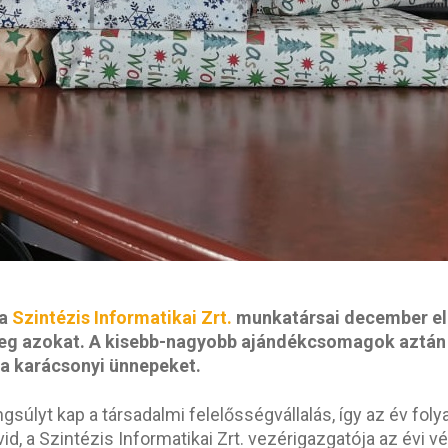
 a
Szintézis Informatikai Zrt.
munkatársai december ele
eg azokat. A kisebb-nagyobb ajándékcsomagok aztán 
a karácsonyi ünnepeket.
ngsúlyt kap a társadalmi felelősségvállalás, így az év fo
vid, a Szintézis Informatikai Zrt. vezérigazgatója az év