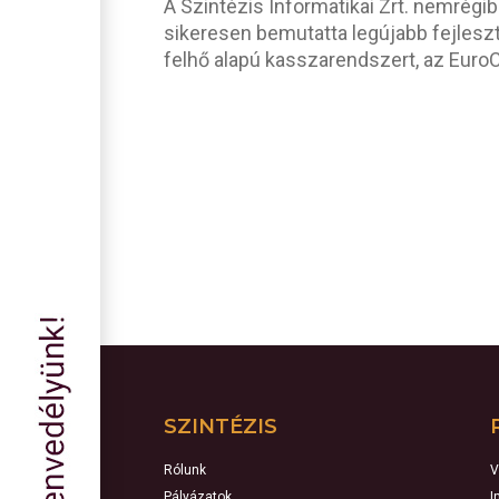
A Szintézis Informatikai Zrt. nemrégi
sikeresen bemutatta legújabb fejleszt
felhő alapú kasszarendszert, az EuroCi
SZINTÉZIS
Rólunk
V
Pályázatok
I