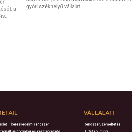
ben
győri székhelyű vállalat...
ését, a
s...
RETAIL
VÁLLALATI
iolet – kereskedelmi rendszer
Rendszerüzemeltetés
ntegrált áruforgalmi és készletvezető
IT Outsourcing