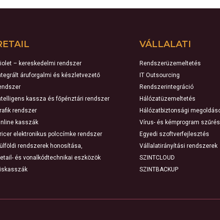
RETAIL
VÁLLALATI
iolet – kereskedelmi rendszer
Rendszerüzemeltetés
ntegrált áruforgalmi és készletvezető
IT Outsourcing
endszer
Rendszerintegráció
ntelligens kassza és főpénztári rendszer
Hálózatüzemeltetés
rafik rendszer
Hálózatbiztonsági megoldás
nline kasszák
Vírus- és kémprogram szűrés
ricer elektronikus polccímke rendszer
Egyedi szoftverfejlesztés
ülföldi rendszerek honosítása,
Vállalatirányítási rendszerek
etail- és vonalkódtechnikai eszközök
SZINTCLOUD
iskasszák
SZINTBACKUP