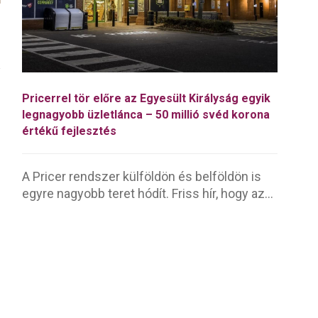
Pricerrel tör előre az Egyesült Királyság egyik
legnagyobb üzletlánca – 50 millió svéd korona
értékű fejlesztés
A Pricer rendszer külföldön és belföldön is
egyre nagyobb teret hódít. Friss hír, hogy az...