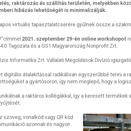
elés, raktározás és szállítás területén, melyekben kö
eri hibázás lehetőségét is minimalizálják.
apos virtuális tapasztalatcserére gyűlnek össze a szakm
”
címmel
2021. szeptember 29-én online workshopot
r
 4.0 Tagozata és a GS1 Magyarország Nonprofit Zrt.
zis Informatika Zrt. Vállalati Megoldások Divízió igazgató
digitális átalakítással radikálisan egyszerűbbé tenni a 
ttségüket a gyártósoron, így nem meglepő, hogy a logisz
kálnak a raktáros kollégákkal, így a keresett termékek el
yűjtését.
az szöveg, vonalkód vagy QR kód
mmunikáció azonnali és nagyon