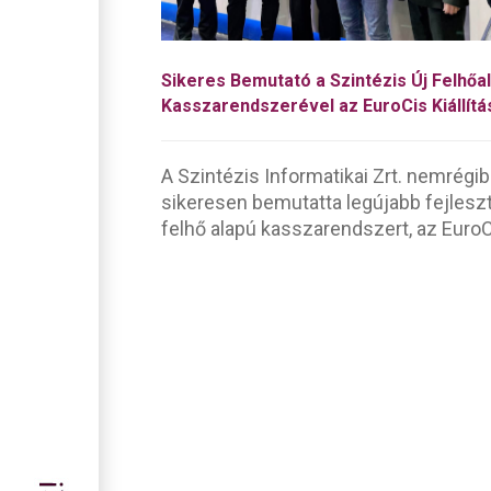
Sikeres Bemutató a Szintézis Új Felhőa
Kasszarendszerével az EuroCis Kiállít
A Szintézis Informatikai Zrt. nemrégi
sikeresen bemutatta legújabb fejleszt
felhő alapú kasszarendszert, az EuroCi