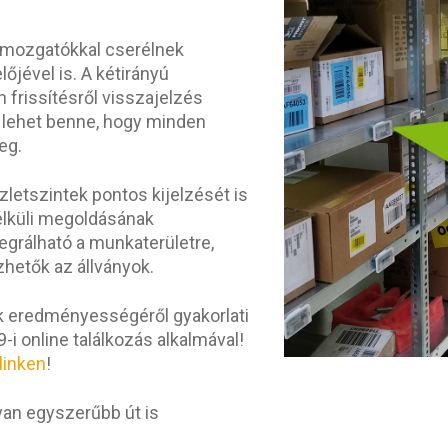
gmozgatókkal cserélnek
őjével is. A kétirányú
frissítésről visszajelzés
s lehet benne, hogy minden
eg.
zletszintek pontos kijelzését is
nélküli megoldásának
grálható a munkaterületre,
hetők az állványok.
k eredményességéről gyakorlati
i online találkozás alkalmával!
 linken
!
 van egyszerűbb út is