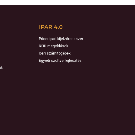
IPAR 4.0
Pricer ipari kijelzőrendszer
RFID megoldások
Ipari számítógépek
Egyedi szoftverfejlesztés
ok