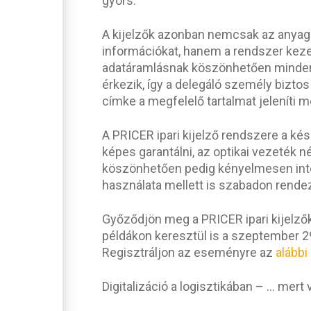
gyors.
A kijelzők azonban nemcsak az anya
információkat, hanem a rendszer kezel
adatáramlásnak köszönhetően minden 
érkezik, így a delegáló személy bizto
címke a megfelelő tartalmat jeleníti m
A PRICER ipari kijelző rendszere a kés
képes garantálni, az optikai vezeték 
köszönhetően pedig kényelmesen inte
használata mellett is szabadon rendez
Győződjön meg a PRICER ipari kijelző
példákon keresztül is a szeptember 29-
Regisztráljon az eseményre az
alábbi
Digitalizáció a logisztikában – … mert