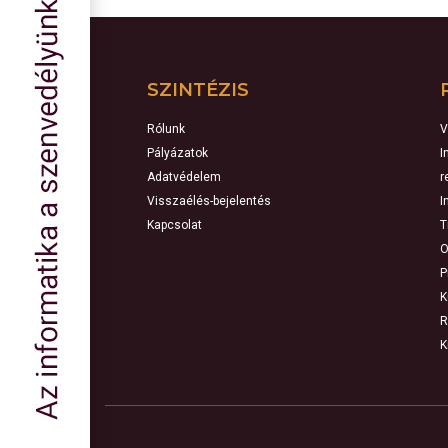
SZINTÉZIS
Rólunk
V
Pályázatok
I
Adatvédelem
r
Visszaélés-bejelentés
I
Kapcsolat
T
O
P
K
R
K