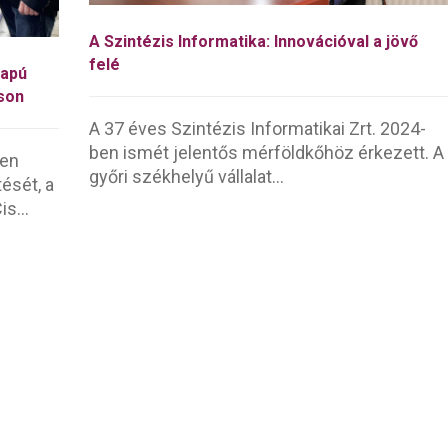
A Szintézis Informatika: Innovációval a jövő
felé
lapú
áson
A 37 éves Szintézis Informatikai Zrt. 2024-
ben ismét jelentős mérföldkőhöz érkezett. A
ben
győri székhelyű vállalat...
ését, a
s...