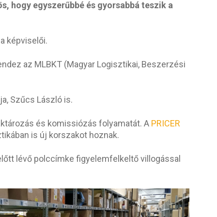
zös, hogy egyszerűbbé és gyorsabbá teszik a
a képviselői.
endez az MLBKT (Magyar Logisztikai, Beszerzési
ja, Szűcs László is.
raktározás és komissiózás folyamatát. A
PRICER
tikában is új korszakot hoznak.
őtt lévő polccímke figyelemfelkeltő villogással