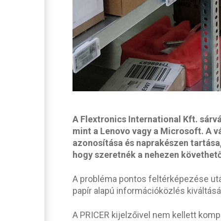
A Flextronics International Kft. sá
mint a Lenovo vagy a Microsoft. A vá
azonosítása és naprakészen tartása,
hogy szeretnék a nehezen követhető 
A probléma pontos feltérképezése utá
papír alapú információközlés kiváltás
A PRICER kijelzőivel nem kellett kom