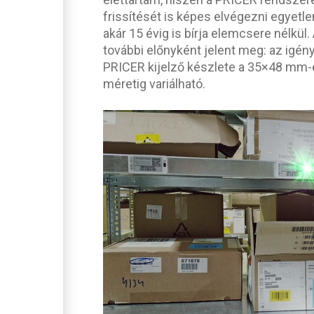
frissítését is képes elvégezni egyetle
akár 15 évig is bírja elemcsere nélkül
további előnyként jelent meg: az igén
PRICER kijelző készlete a 35×48 mm-
méretig variálható.