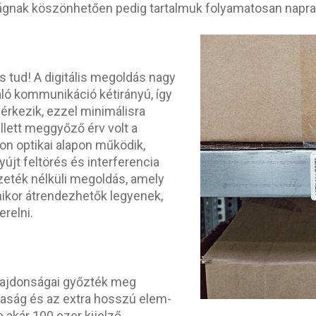
ságnak köszönhetően pedig tartalmuk folyamatosan naprak
s tud! A digitális megoldás nagy
aló kommunikáció kétirányú, így
s érkezik, ezzel minimálisra
lett meggyőző érv volt a
on optikai alapon működik,
jt feltörés és interferencia
zeték nélküli megoldás, amely
mikor átrendezhetők legyenek,
erelni.
ulajdonságai győzték meg
saság és az extra hosszú elem-
 akár 100 ezer kijelző