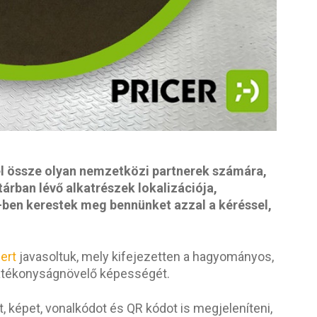
rel össze olyan nemzetközi partnerek számára,
árban lévő alkatrészek lokalizációja,
9-ben kerestek meg bennünket azzal a kéréssel,
ert
javasoltuk, mely kifejezetten a hagyományos,
 hatékonyságnövelő képességét.
 képet, vonalkódot és QR kódot is megjeleníteni,