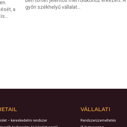
ben ismét jelentős mérföldkőhöz érkezett. A
ben
győri székhelyű vállalat...
ését, a
s...
RETAIL
VÁLLALATI
iolet – kereskedelmi rendszer
Rendszerüzemeltetés