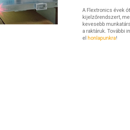
A Flextronics évek ó
kijelzőrendszert, me
kevesebb munkatárs
a raktáruk. További 
el
honlapunkra
!