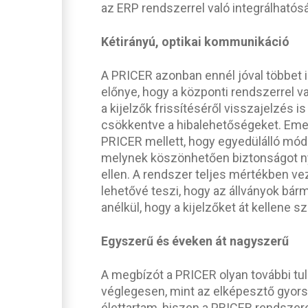
az ERP rendszerrel való integrálható
Kétirányú, optikai kommunikáció
A PRICER azonban ennél jóval többet i
előnye, hogy a központi rendszerrel v
a kijelzők frissítéséről visszajelzés i
csökkentve a hibalehetőségeket. Emel
PRICER mellett, hogy egyedülálló mód
melynek köszönhetően biztonságot nyú
ellen. A rendszer teljes mértékben ve
lehetővé teszi, hogy az állványok bár
anélkül, hogy a kijelzőket át kellene sz
Egyszerű és éveken át nagyszerű
A megbízót a PRICER olyan további t
véglegesen, mint az elképesztő gyor
élettartam, hiszen a PRICER rendszere