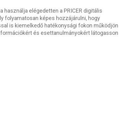
ta használja elégedetten a PRICER digitális
ly folyamatosan képes hozzájárulni, hogy
sal is kiemelkedő hatékonysági fokon működjön
információkért és esettanulmányokért látogasson