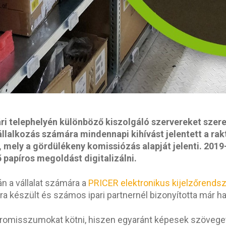
rvári telephelyén különböző kiszolgáló szervereket sze
llalkozás számára mindennapi kihívást jelentett a rakt
 mely a gördülékeny komissiózás alapját jelenti. 201
papíros megoldást digitalizálni.
n a vállalat számára a
PRICER elektronikus kijelzőrendsz
ára készült és számos ipari partnernél bizonyította már
promisszumokat kötni, hiszen egyaránt képesek szöveget,