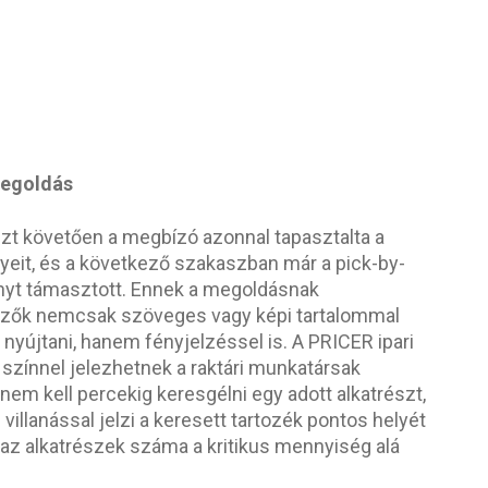
megoldás
zt követően a megbízó azonnal tapasztalta a
őnyeit, és a következő szakaszban már a pick-by-
gényt támasztott. Ennek a megoldásnak
lzők nemcsak szöveges vagy képi tartalommal
nyújtani, hanem fényjelzéssel is. A PRICER ipari
 színnel jelezhetnek a raktári munkatársak
 nem kell percekig keresgélni egy adott alkatrészt,
villanással jelzi a keresett tartozék pontos helyét
 az alkatrészek száma a kritikus mennyiség alá