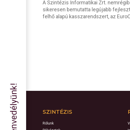
A Szintézis Informatikai Zrt. nemrégi
sikeresen bemutatta legújabb fejleszt
felhő alapú kasszarendszert, az EuroCi
SZINTÉZIS
Rólunk
V