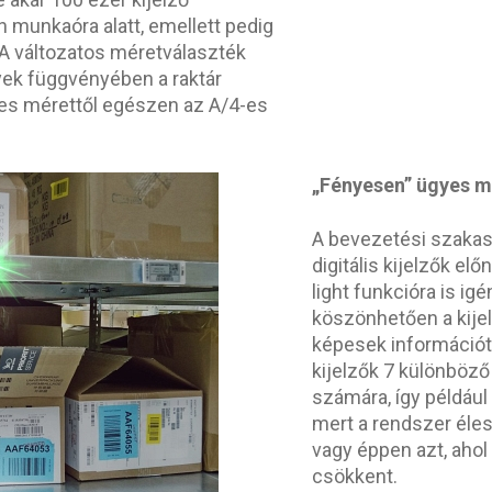
n munkaóra alatt, emellett pedig
. A változatos méretválaszték
yek függvényében a raktár
es mérettől egészen az A/4-es
„Fényesen” ügyes 
A bevezetési szakas
digitális kijelzők el
light funkcióra is i
köszönhetően a kije
képesek információt 
kijelzők 7 különböző
számára, így például
mert a rendszer éles 
vagy éppen azt, ahol
csökkent.