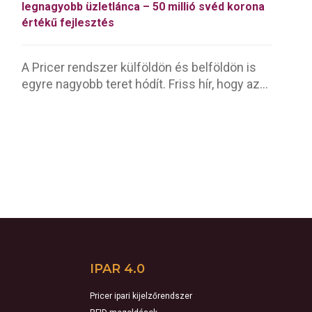
legnagyobb üzletlánca – 50 millió svéd korona
értékű fejlesztés
A Pricer rendszer külföldön és belföldön is
egyre nagyobb teret hódít. Friss hír, hogy az...
IPAR 4.0
Pricer ipari kijelzőrendszer