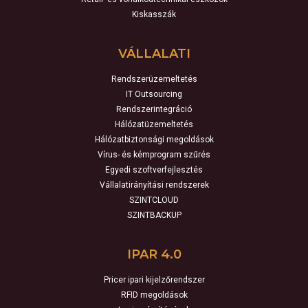
Kiskasszák
VÁLLALATI
Rendszerüzemeltetés
IT Outsourcing
Rendszerintegráció
Hálózatüzemeltetés
Hálózatbiztonsági megoldások
Vírus- és kémprogram szűrés
Egyedi szoftverfejlesztés
Vállalatirányítási rendszerek
SZINTCLOUD
SZINTBACKUP
IPAR 4.0
Pricer ipari kijelzőrendszer
RFID megoldások