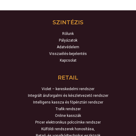
SZINTÉZIS
Rólunk
Pályázatok
Adatvédelem
Visszaélés-bejelentés
Kapcsolat
RETAIL
Violet – kereskedelmi rendszer
Integrált áruforgalmi és készletvezető rendszer
Intelligens kassza és főpénztári rendszer
Trafik rendszer
Online kasszák
Pricer elektronikus polccímke rendszer
Külföldi rendszerek honosítása,
Retail- és vonalkódtechnikai eszközök