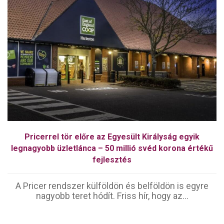
Pricerrel tör előre az Egyesült Királyság egyik
legnagyobb üzletlánca – 50 millió svéd korona értékű
fejlesztés
A Pricer rendszer külföldön és belföldön is egyre
nagyobb teret hódít. Friss hír, hogy az...