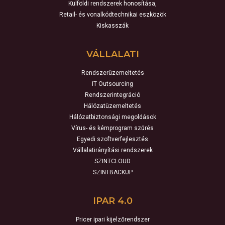
Külföldi rendszerek honosítása,
Retail- és vonalkódtechnikai eszközök
Kiskasszák
VÁLLALATI
Rendszerüzemeltetés
IT Outsourcing
Rendszerintegráció
Hálózatüzemeltetés
Hálózatbiztonsági megoldások
Vírus- és kémprogram szűrés
Egyedi szoftverfejlesztés
Vállalatirányítási rendszerek
SZINTCLOUD
SZINTBACKUP
IPAR 4.0
Pricer ipari kijelzőrendszer