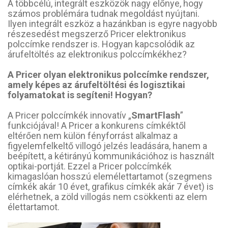
A többcélú, integrált eszközök nagy előnye, hogy
számos problémára tudnak megoldást nyújtani.
Ilyen integrált eszköz a hazánkban is egyre nagyobb
részesedést megszerző Pricer elektronikus
polccímke rendszer is. Hogyan kapcsolódik az
árufeltöltés az elektronikus polccímkékhez?
A Pricer olyan elektronikus polccímke rendszer,
amely képes az árufeltöltési és logisztikai
folyamatokat is segíteni! Hogyan?
A Pricer polccímkék innovatív „
SmartFlash
”
funkciójával! A Pricer a konkurens címkéktől
eltérően nem külön fényforrást alkalmaz a
figyelemfelkeltő villogó jelzés leadására, hanem a
beépített, a kétirányú kommunikációhoz is használt
optikai-portját. Ezzel a Pricer polccímkék
kimagaslóan hosszú elemélettartamot (szegmens
címkék akár 10 évet, grafikus címkék akár 7 évet) is
elérhetnek, a zöld villogás nem csökkenti az elem
élettartamot.