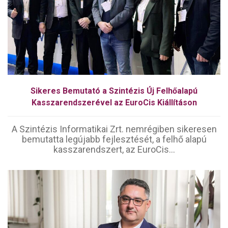
Sikeres Bemutató a Szintézis Új Felhőalapú
Kasszarendszerével az EuroCis Kiállításon
A Szintézis Informatikai Zrt. nemrégiben sikeresen
bemutatta legújabb fejlesztését, a felhő alapú
kasszarendszert, az EuroCis...