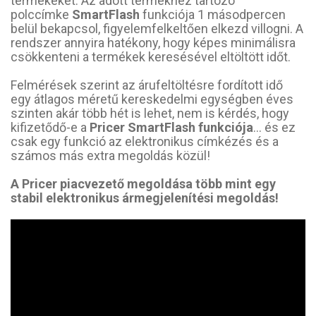
termékeket. Az adott termékhez tartozó
polccímke
SmartFlash
funkciója 1 másodpercen
belül bekapcsol, figyelemfelkeltően elkezd villogni. A
rendszer annyira hatékony, hogy képes minimálisra
csökkenteni a termékek keresésével eltöltött időt.
Felmérések szerint az árufeltöltésre fordított idő
egy átlagos méretű kereskedelmi egységben éves
szinten akár több hét is lehet, nem is kérdés, hogy
kifizetődő-e a
Pricer SmartFlash funkciója
… és ez
csak egy funkció az elektronikus címkézés és a
számos más extra megoldás közül!
A Pricer piacvezető megoldása több mint egy
stabil elektronikus ármegjelenítési megoldás!