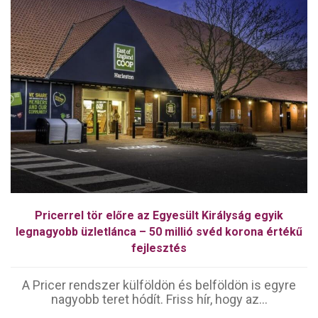
Pricerrel tör előre az Egyesült Királyság egyik
legnagyobb üzletlánca – 50 millió svéd korona értékű
fejlesztés
A Pricer rendszer külföldön és belföldön is egyre
nagyobb teret hódít. Friss hír, hogy az...