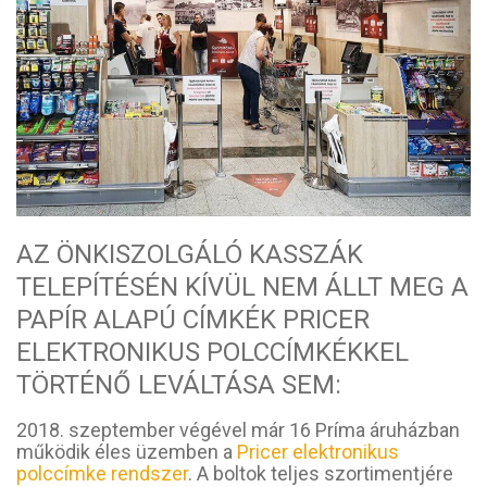
AZ ÖNKISZOLGÁLÓ KASSZÁK
TELEPÍTÉSÉN KÍVÜL NEM ÁLLT MEG A
PAPÍR ALAPÚ CÍMKÉK PRICER
ELEKTRONIKUS POLCCÍMKÉKKEL
TÖRTÉNŐ LEVÁLTÁSA SEM:
2018. szeptember végével már 16 Príma áruházban
működik éles üzemben a
Pricer elektronikus
polccímke rendszer
. A boltok teljes szortimentjére