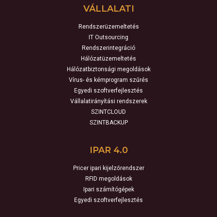
VÁLLALATI
Rendszerüzemeltetés
IT Outsourcing
Rendszerintegráció
Hálózatüzemeltetés
Hálózatbiztonsági megoldások
Vírus- és kémprogram szűrés
Egyedi szoftverfejlesztés
Vállalatirányítási rendszerek
SZINTCLOUD
SZINTBACKUP
IPAR 4.0
Pricer ipari kijelzőrendszer
RFID megoldások
Ipari számítógépek
Egyedi szoftverfejlesztés