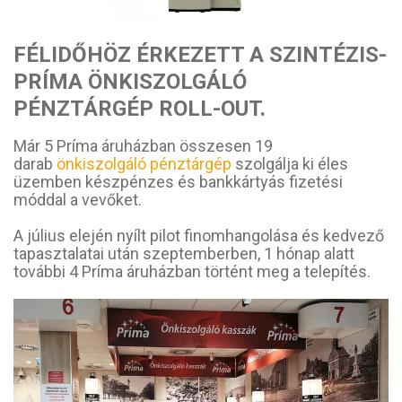
FÉLIDŐHÖZ ÉRKEZETT A SZINTÉZIS-
PRÍMA ÖNKISZOLGÁLÓ
PÉNZTÁRGÉP ROLL-OUT.
Már 5 Príma áruházban összesen 19
darab
önkiszolgáló pénztárgép
szolgálja ki éles
üzemben készpénzes és bankkártyás fizetési
móddal a vevőket.
A július elején nyílt pilot finomhangolása és kedvező
tapasztalatai után szeptemberben, 1 hónap alatt
további 4 Príma áruházban történt meg a telepítés.