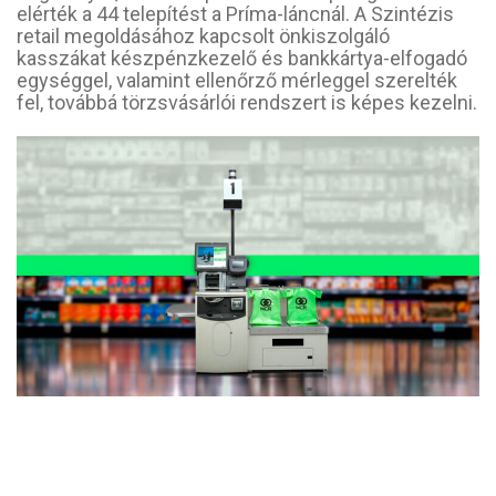
elérték a 44 telepítést a Príma-láncnál. A Szintézis
retail megoldásához kapcsolt önkiszolgáló
kasszákat készpénzkezelő és bankkártya-elfogadó
egységgel, valamint ellenőrző mérleggel szerelték
fel, továbbá törzsvásárlói rendszert is képes kezelni.