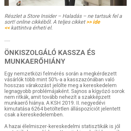
Részlet a Store Insider – Haladás – ne tartsuk fel a
sort! online cikkéből. A teljes cikket
>> ide
<<
kattintva érheti el.
…..
ÖNKISZOLGÁLÓ KASSZA ÉS
MUNKAERŐHIÁNY
Egy nemzetközi felmérés során a megkérdezett
vásárlók több mint 50%-a a kasszazónában való
hosszas várakozást jelölte meg a kereskedelem
legnagyobb problémájaként. Sajnos a kígyózó sorok
nem ritkák, amit tovább nehezít a szakképzett
munkaerő hiánya. A KSH 2019. II. negyedévi
kimutatása 6264 betöltetlen álláspozíciót jelentett
csak a kereskedelemben.
A hazai élelmiszer-kereskedelmi statisztikák is jól