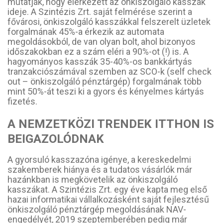
mutatják, hogy elérkezett az önkiszolgáló kasszák
ideje. A Szintézis Zrt. saját felmérése szerint a
fővárosi, önkiszolgáló kasszákkal felszerelt üzletek
forgalmának 45%-a érkezik az automata
megoldásokból, de van olyan bolt, ahol bizonyos
időszakokban ez a szám eléri a 90%-ot (!) is. A
hagyományos kasszák 35-40%-os bankkártyás
tranzakciószámával szemben az SCO-k (self check
out – önkiszolgáló pénztárgép) forgalmának több
mint 50%-át teszi ki a gyors és kényelmes kártyás
fizetés.
A NEMZETKÖZI TRENDEK ITTHON IS
BEIGAZOLÓDNAK
A gyorsuló kasszazóna igénye, a kereskedelmi
szakemberek hiánya és a tudatos vásárlók már
hazánkban is megkövetelik az önkiszolgáló
kasszákat. A Szintézis Zrt. egy éve kapta meg első
hazai informatikai vállalkozásként saját fejlesztésű
önkiszolgáló pénztárgép megoldásának NAV-
engedélyét, 2019 szeptemberében pedig már