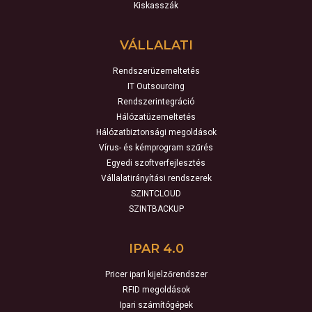
Kiskasszák
VÁLLALATI
Rendszerüzemeltetés
IT Outsourcing
Rendszerintegráció
Hálózatüzemeltetés
Hálózatbiztonsági megoldások
Vírus- és kémprogram szűrés
Egyedi szoftverfejlesztés
Vállalatirányítási rendszerek
SZINTCLOUD
SZINTBACKUP
IPAR 4.0
Pricer ipari kijelzőrendszer
RFID megoldások
Ipari számítógépek