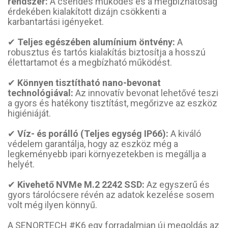
rendszer:
A csendes működés és a megbízhatóság
érdekében kialakított dizájn csökkenti a
karbantartási igényeket.
✔
Teljes egészében alumínium öntvény:
A
robusztus és tartós kialakítás biztosítja a hosszú
élettartamot és a megbízható működést.
✔
Könnyen tisztítható nano-bevonat
technológiával:
Az innovatív bevonat lehetővé teszi
a gyors és hatékony tisztítást, megőrizve az eszköz
higiéniáját.
✔
Víz- és porálló (Teljes egység IP66):
A kiváló
védelem garantálja, hogy az eszköz még a
legkeményebb ipari környezetekben is megállja a
helyét.
✔
Kivehető NVMe M.2 2242 SSD:
Az egyszerű és
gyors tárolócsere révén az adatok kezelése sosem
volt még ilyen könnyű.
A SENORTECH #K6 egy forradalmian új megoldás az