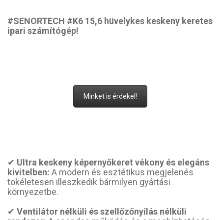
#SENORTECH #K6 15,6 hüvelykes keskeny keretes
ipari számítógép!
Minket is érdekel!
✔
Ultra keskeny képernyőkeret vékony és elegáns
kivitelben:
A modern és esztétikus megjelenés
tökéletesen illeszkedik bármilyen gyártási
környezetbe.
✔
Ventilátor nélküli és szellőzőnyílás nélküli