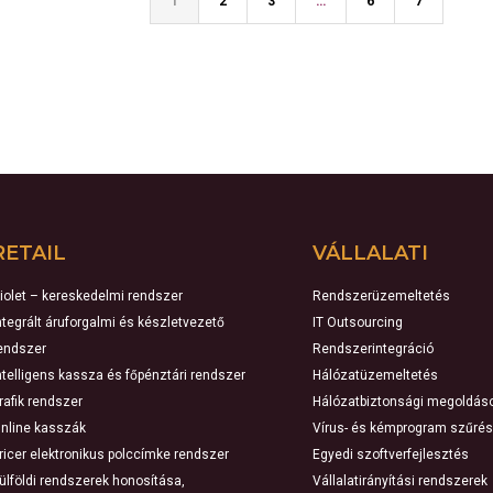
1
2
3
…
6
7
RETAIL
VÁLLALATI
iolet – kereskedelmi rendszer
Rendszerüzemeltetés
ntegrált áruforgalmi és készletvezető
IT Outsourcing
endszer
Rendszerintegráció
ntelligens kassza és főpénztári rendszer
Hálózatüzemeltetés
rafik rendszer
Hálózatbiztonsági megoldás
nline kasszák
Vírus- és kémprogram szűrés
ricer elektronikus polccímke rendszer
Egyedi szoftverfejlesztés
ülföldi rendszerek honosítása,
Vállalatirányítási rendszerek