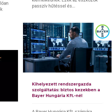
álóan
passzív hűtéssel és...
ek
Kihelyezett rendszergazda
szolgáltatás: biztos kezekben a
Bayer Hungária Kft.-nél
A Bayer Hungária Kft. számára