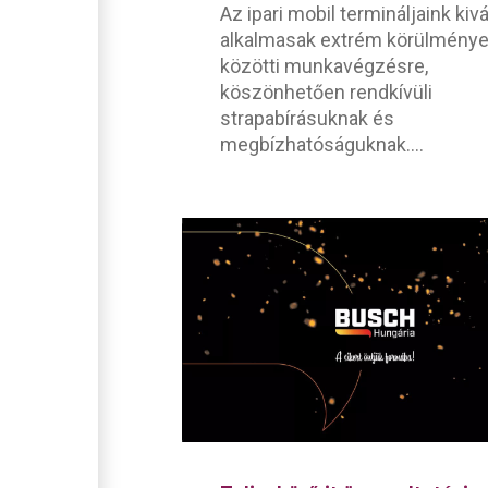
Az ipari mobil termináljaink kiv
alkalmasak extrém körülmény
közötti munkavégzésre,
köszönhetően rendkívüli
strapabírásuknak és
megbízhatóságuknak....