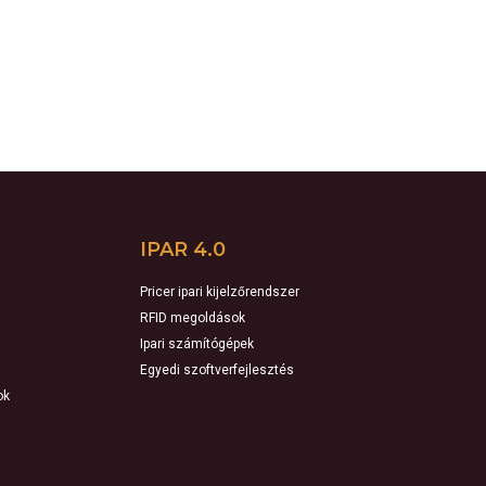
IPAR 4.0
Pricer ipari kijelzőrendszer
RFID megoldások
Ipari számítógépek
Egyedi szoftverfejlesztés
ok