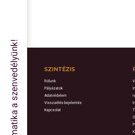
SZINTÉZIS
Rólunk
V
Pályázatok
I
Adatvédelem
r
Visszaélés-bejelentés
I
Kapcsolat
T
O
P
K