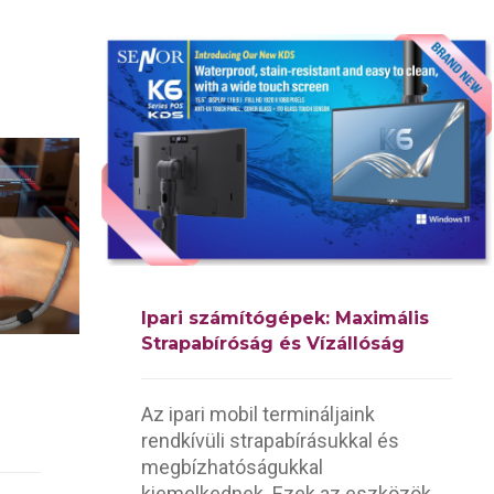
Ipari számítógépek: Maximális
Strapabíróság és Vízállóság
Az ipari mobil termináljaink
rendkívüli strapabírásukkal és
megbízhatóságukkal
kiemelkednek. Ezek az eszközök